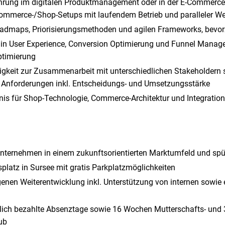
hrung im digitalen Produktmanagement oder in der E-Commerce
Commerce-/Shop-Setups mit laufendem Betrieb und paralleler We
oadmaps, Priorisierungsmethoden und agilen Frameworks, bevo
 in User Experience, Conversion Optimierung und Funnel Manage
ptimierung
gkeit zur Zusammenarbeit mit unterschiedlichen Stakeholdern so
n Anforderungen inkl. Entscheidungs- und Umsetzungsstärke
nis für Shop-Technologie, Commerce-Architektur und Integratio
Unternehmen in einem zukunftsorientierten Marktumfeld und sp
tsplatz in Sursee mit gratis Parkplatzmöglichkeiten
genen Weiterentwicklung inkl. Unterstützung von internen sowie 
tlich bezahlte Absenztage sowie 16 Wochen Mutterschafts- und
ub