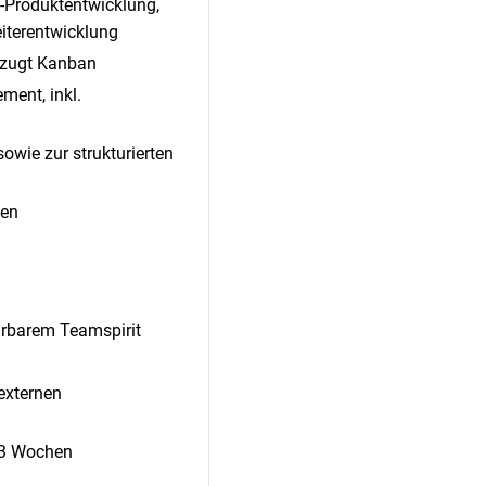
-Produktentwicklung,
iterentwicklung
rzugt Kanban
ment, inkl.
wie zur strukturierten
nen
ürbarem Teamspirit
externen
 3 Wochen