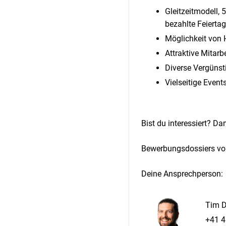
Gleitzeitmodell,
bezahlte Feierta
Möglichkeit von H
Attraktive Mitarb
Diverse Vergünsti
Vielseitige Even
Bist du interessiert? D
Bewerbungsdossiers von 
Deine Ansprechperson:
Tim D
+41 4