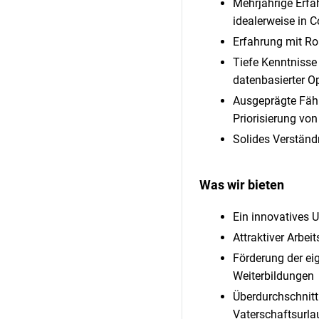
Mehrjährige Erfa
idealerweise in 
Erfahrung mit R
Tiefe Kenntnisse
datenbasierter O
Ausgeprägte Fähi
Priorisierung vo
Solides Verständ
Was wir bieten
Ein innovatives 
Attraktiver Arbei
Förderung der ei
Weiterbildungen
Überdurchschnit
Vaterschaftsurla